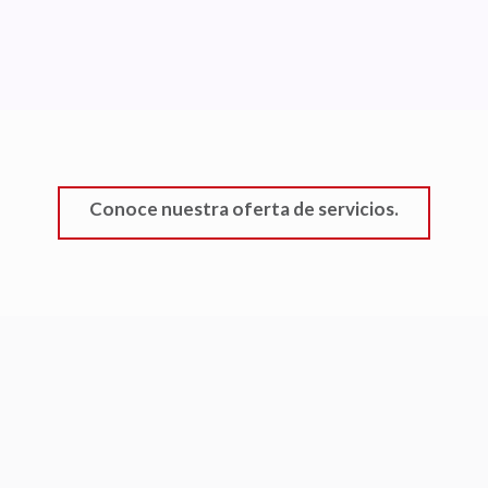
seguridad privada.
-Personal Altamente Calificado.
-Innovación constante y aplicación de
nuevas tecnologías.
-Vigilancia tecnológica y monitoreo de
instalaciones.
-Mantenimiento de equipo adquirido.
Conoce nuestra oferta de servicios.