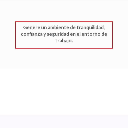
Protección
Integral
Genere un ambiente de tranquilidad,
Estamos comprometidos a solucionar
confianza y seguridad en el
entorno de
problemas relacionados a la
trabajo
.
seguridad de forma integral con
sistemas inteligentes y servicio post-
venta, así como asesoramiento de
proyectos por expertos en la rama
para asegurar que las instalaciones
estén siempre seguras.
Es por esto que contamos
infraestructura tecnológica en nuestra
central de monitoreo que vigila los
365 días del año que tus instalaciones
estén protegidas por medio de
equipo certificado para:
-Detección y extinción de incendio
-Detección de gas y explosivos
-Sistemas de Intrusión
-Control de acceso