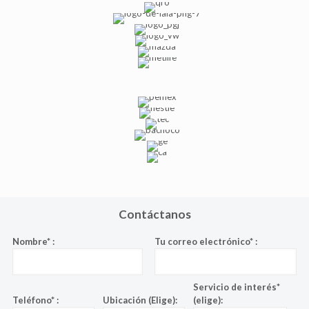
Nuestros equipos cuentan con la
tecnología necesaria para dar
información en tiempo real sobre lo
que ocurre en tu empresa, esto
permite que se puedan tomar
acciones preventivas o correctivas de
forma inmediata.
La información que nuestros sistemas
pueden ofrecer, entre otros, son:
-Detección y extinción de incendio
-Detección de gas y explosivos
-Sistemas de Intrusión
-Control de acceso
-Protección perimetral
Contáctanos
Nombre* :
Tu correo electrónico* :
Servicio de interés*
Teléfono* :
Ubicación (Elige):
(elige):