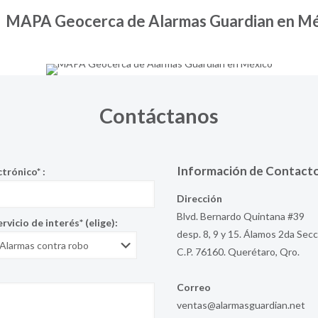
MAPA Geocerca de Alarmas Guardian en M
Contáctanos
Información de Contact
trónico* :
Dirección
Blvd. Bernardo Quintana #39
ervicio de interés* (elige):
desp. 8, 9 y 15. Álamos 2da Sec
C.P. 76160. Querétaro, Qro.
Correo
ventas@alarmasguardian.net