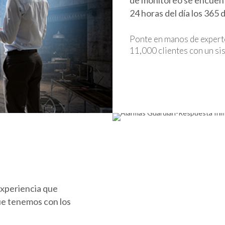
de monitoreo se encuent
24 horas del día los 365 d
Ponte en manos de expert
11,000 clientes con un sis
experiencia que
ue tenemos con los